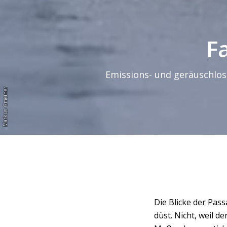
F
Emissions- und geräuschlos:
Markus Gmeiner
Die Blicke der Pas
düst. Nicht, weil d