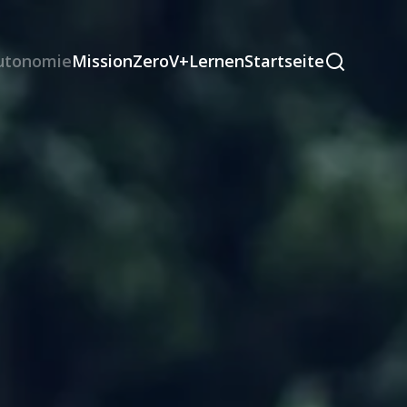
autonomie
MissionZeroV+
Lernen
Startseite