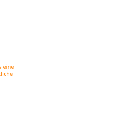
s eine
liche