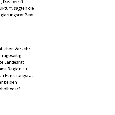
„Das betrifft
ktur“, sagten die
egierungsrat Beat
tlichen Verkehr
frageseitig
te Landesrat
same Region zu
ch Regierungsrat
er beiden
hholbedarf.