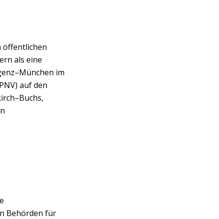
öffentlichen
ern als eine
regenz–München im
PNV) auf den
irch–Buchs,
en
e
en Behörden für