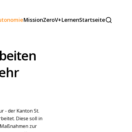
autonomie
MissionZeroV+
Lernen
Startseite
rbeiten
kehr
r - der Kanton St.
itet. Diese soll in
n Maßnahmen zur