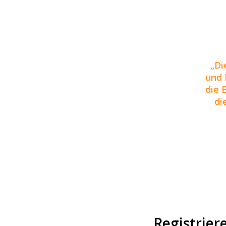
Di
und 
die 
di
Registrier