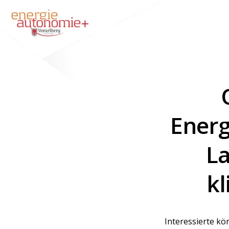
Energ
La
kl
Interessierte kö