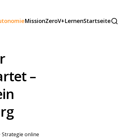
autonomie
MissionZeroV+
Lernen
Startseite
r
rtet –
ein
erg
 Strategie online