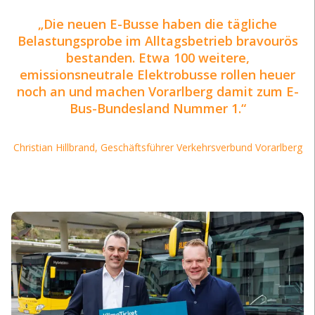
Die neuen E-Busse haben die tägliche
Belastungsprobe im Alltagsbetrieb bravourös
bestanden. Etwa 100 weitere,
emissionsneutrale Elektrobusse rollen heuer
noch an und machen Vorarlberg damit zum E-
Bus-Bundesland Nummer 1.
Christian Hillbrand, Geschäftsführer Verkehrsverbund Vorarlberg