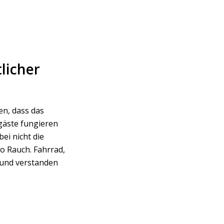
licher
en, dass das
rgäste fungieren
ei nicht die
o Rauch. Fahrrad,
bund verstanden