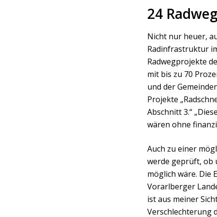
24 Radweg
Nicht nur heuer, a
Radinfrastruktur im
Radwegprojekte de
mit bis zu 70 Proz
und der Gemeinden 
Projekte „Radschn
Abschnitt 3.“ „Dies
wären ohne finanzie
Auch zu einer mögl
werde geprüft, ob
möglich wäre. Die E
Vorarlberger Lande
ist aus meiner Sic
Verschlechterung d