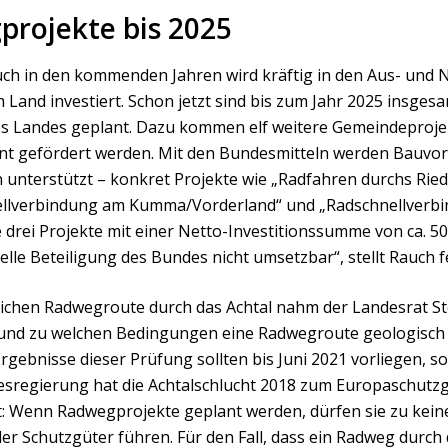
projekte bis 2025
uch in den kommenden Jahren wird kräftig in den Aus- und
 Land investiert. Schon jetzt sind bis zum Jahr 2025 insges
s Landes geplant. Dazu kommen elf weitere Gemeindeproje
ent gefördert werden. Mit den Bundesmitteln werden Bauvo
unterstützt – konkret Projekte wie „Radfahren durchs Ried
ellverbindung am Kumma/Vorderland“ und „Radschnellverbin
e drei Projekte mit einer Netto-Investitionssumme von ca. 5
lle Beteiligung des Bundes nicht umsetzbar“, stellt Rauch f
ichen Radwegroute durch das Achtal nahm der Landesrat Ste
 und zu welchen Bedingungen eine Radwegroute geologisch
rgebnisse dieser Prüfung sollten bis Juni 2021 vorliegen, so
sregierung hat die Achtalschlucht 2018 zum Europaschutzgeb
ht: Wenn Radwegprojekte geplant werden, dürfen sie zu kein
er Schutzgüter führen. Für den Fall, dass ein Radweg durch 