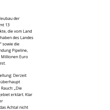
 Neubau der
amt 13
kte, die vom Land
rhaben des Landes
“ sowie die
dung Pipeline,
0 Millionen Euro
est.
llung: Derzeit
 überhaupt
 Rauch: „Die
iet erklärt. Klar
er
das Achtal nicht