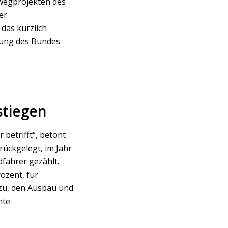
dwegprojekten des
er
das kürzlich
rung des Bundes
stiegen
 betrifft“, betont
rückgelegt, im Jahr
dfahrer gezählt.
ozent, für
azu, den Ausbau und
nte