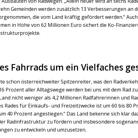
r Ausbauten von Radwegen. „Allein heuer wird an sechs Ra
 zehn Gemeinden werden zusätzlich 13 Verbesserungen an d
orgenommen, die vom Land kräftig gefördert werden.“ Auch 
en in Höhe von 62 Millionen Euro sichert die Ko-Finanzie
astrukturprojekte.
s Fahrrads um ein Vielfaches ge
te schon österreichweiter Spitzenreiter, was den Radverkehr
16 Prozent aller Alltagswege werden bei uns mit dem Rad zu
Land nicht weniger als 4,2 Millionen Radfahrerinnen und Ra
 Rades für Einkaufs- und Freizeitzwecke ist um 60 bis 80 Pr
um 40 Prozent angestiegen.“ Das Land bekenne sich klar d
der Radinfrastruktur zu fördern und insbesondere sogenan
ungen zu entwickeln und umzusetzen.