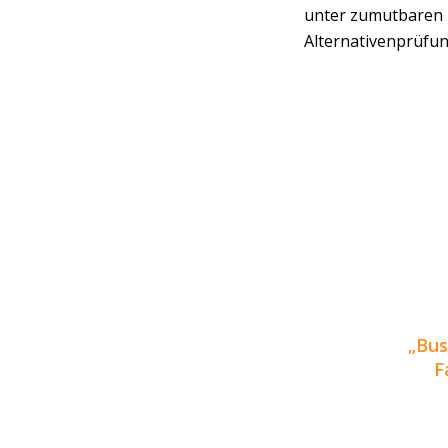
unter zumutbaren 
Alternativenprüfun
Bus
F