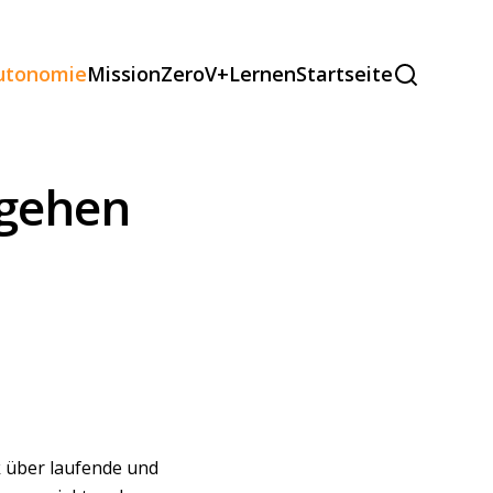
autonomie
MissionZeroV+
Lernen
Startseite
b gehen
 über laufende und