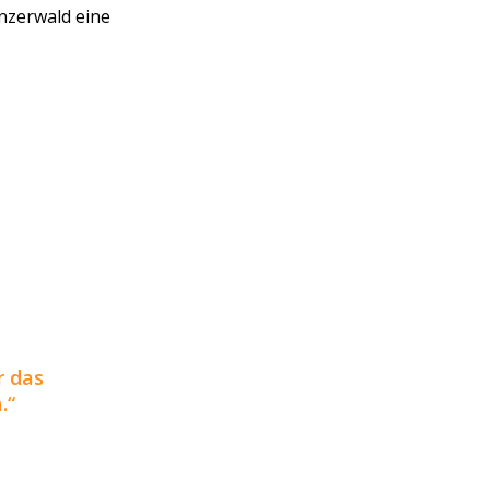
nzerwald eine
r das
.