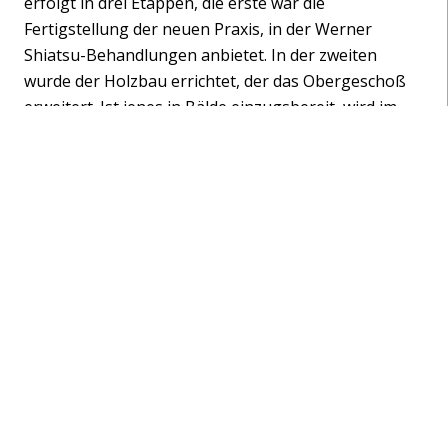
erfolgt in drei Etappen, die erste war die
Fertigstellung der neuen Praxis, in der Werner
Shiatsu-Behandlungen anbietet. In der zweiten
wurde der Holzbau errichtet, der das Obergeschoß
erweitert. Ist jenes in Bälde einzugsbereit, wird im
Erdgeschoss renoviert: Fenstertausch, neue Böden
und diverse Anpassungen.
Die großen Gewerke wie Holzbau, Fenster,
Installationen, Estrich und Böden haben die
Burtschers vergeben, alles andere bewerkstelligen
sie selbst. Das erste große, ohne fremde Hilfe
entstandene Ergebnis ist die hinterlüftete
Holzfassade. Ziel ist es, bis Sommer 2020
weitestgehend fertig zu sein.