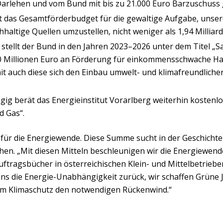
arlehen und vom Bund mit bis zu 21.000 Euro Barzuschuss 
gt das Gesamtförderbudget für die gewaltige Aufgabe, un
hhaltige Quellen umzustellen, nicht weniger als 1,94 Milliar
stellt der Bund in den Jahren 2023–2026 unter dem Titel „S
70 Millionen Euro an Förderung für einkommensschwache Ha
t auch diese sich den Einbau umwelt- und klimafreundliche
g berät das Energieinstitut Vorarlberg weiterhin kostenlo
d Gas“.
o für die Energiewende. Diese Summe sucht in der Geschichte
chen. „Mit diesen Mitteln beschleunigen wir die Energiewen
 Auftragsbücher in österreichischen Klein- und Mittelbetriebe
uns die Energie-Unabhängigkeit zurück, wir schaffen Grüne 
em Klimaschutz den notwendigen Rückenwind.“