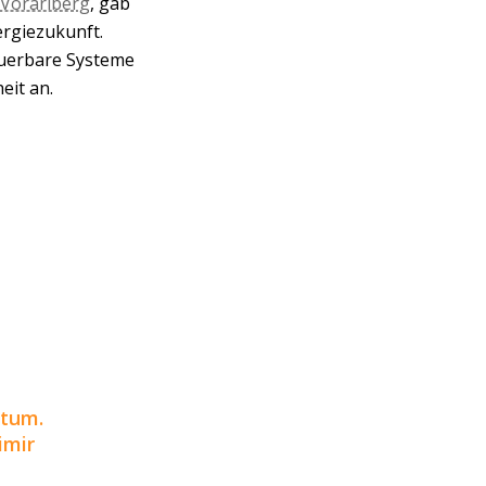
 Vorarlberg
, gab
ergiezukunft.
euerbare Systeme
eit an.
atum.
imir