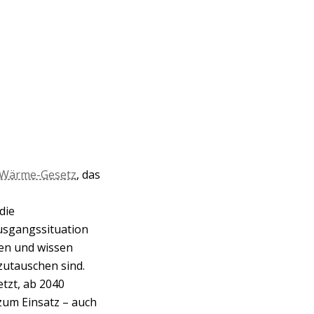
-Wärme-Gesetz
, das
s
die
usgangssituation
len und wissen
zutauschen sind.
tzt, ab 2040
um Einsatz – auch