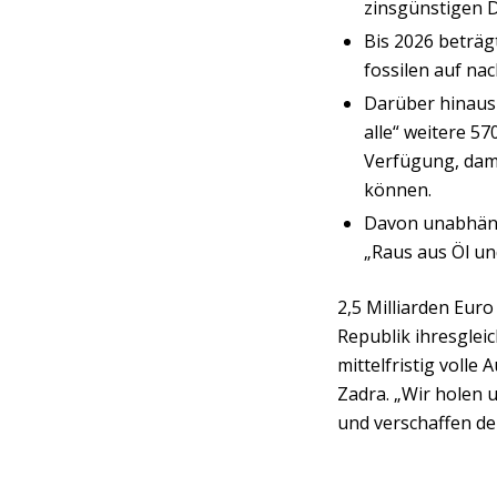
zinsgünstigen D
Bis 2026 beträ
fossilen auf nac
Darüber hinaus 
alle“ weitere 5
Verfügung, dami
können.
Davon unabhängi
„Raus aus Öl un
2,5 Milliarden Eur
Republik ihresglei
mittelfristig volle
Zadra. „Wir holen 
und verschaffen d