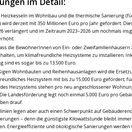
ungen im Detail:
Heizkesseln im Wohnbau und die thermische Sanierung (für
wird derzeit mit 350 Millionen Euro pro Jahr gefördert. D
026 verlängert und im Zeitraum 2023–2026 um nochmals ins
erhöht.
ass die BewohnerInnen von Ein- oder Zweifamilienhäusern 
halten, um klimafreundliche Heizsysteme zu installieren. Ink
 sind es sogar bis zu 13.500 Euro.
igen Wohnbauten und Reihenhausanlagen wird die Ersetzun
reundliches Heizsystem mit bis zu 15.000 Euro gefördert; fü
g des Heizsystems stehen pro neu angeschlossener Wohnung
Die Landesförderung legt noch einmal 5.000 Euro pro Gebä
en drauf.
htlinien legen aber auch einen Schwerpunkt auf Gebäudere
erungen – denn die günstigste Kilowattstunde bleibt immer 
en. Energieeffiziente und ökologische Sanierungen werden