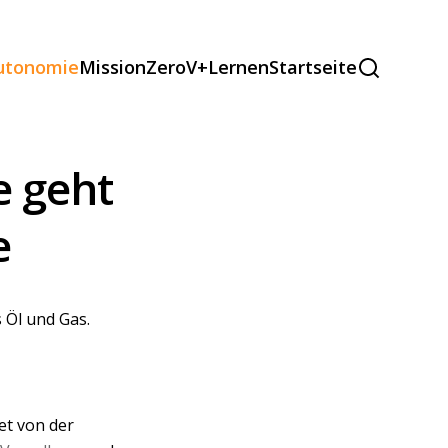
autonomie
MissionZeroV+
Lernen
Startseite
e geht
e
 Öl und Gas.
tet von der