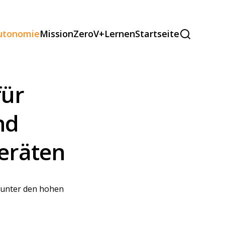
autonomie
MissionZeroV+
Lernen
Startseite
für
nd
eräten
 unter den hohen