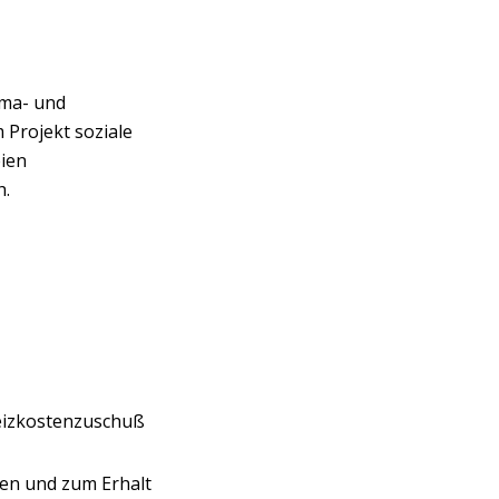
ima- und
 Projekt soziale
eien
h.
 Heizkostenzuschuß
ten und zum Erhalt