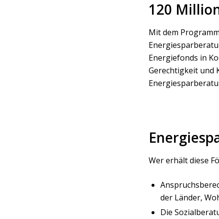
120 Million
Mit dem Programm w
Energiesparberatun
Energiefonds in Ko
Gerechtigkeit und 
Energiesparberatun
Energiesp
Wer erhält diese 
Anspruchsberech
der Länder, Wohn
Die Sozialberat