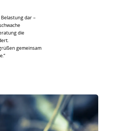
 Belastung dar –
sschwache
eratung die
ert.
begrüßen gemeinsam
e.“